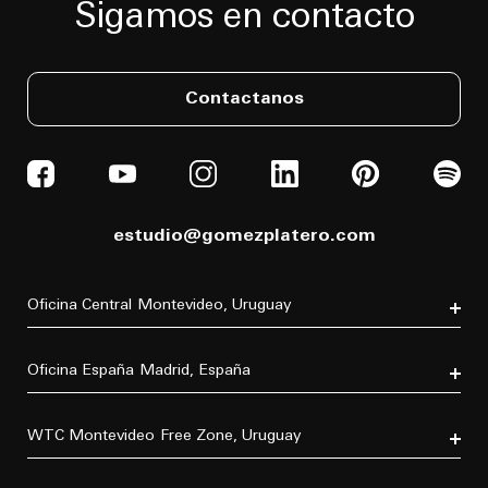
Sigamos en contacto
Contactanos
estudio@gomezplatero.com
Oficina Central
Montevideo, Uruguay
Av. Blanes Viale 6346
C.P. 11500
Oficina España
Madrid, España
Tel. (+598) 2604 4433
P.º de la Castellana, 77, Tetuán, 28046 Madrid, España
Tel. (+34) 611 870 700
WTC Montevideo
Free Zone, Uruguay
Dr. Luis Bonavita 11294, of. 103