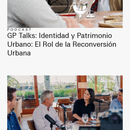
Noticias
Masterplan
Anteproyecto
Quiénes somos
Proyecto Ejecutivo
Trabaja con nosotros
PODCAST
GP Talks: Identidad y Patrimonio
Dirección de Obra
Urbano: El Rol de la Reconversión
Contacto
Proyectos
Urbana
GP inside
Noticias
Quiénes somos
Trabaja con nosotros
Contacto