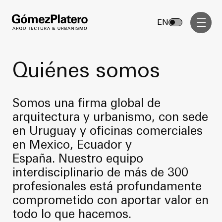
Gerenciamiento de Obra
EN
Diseño Interior
Comunicación Visual
Quiénes somos
Masterplan
Servicios
Somos una firma global de
Anteproyecto
Arquitectura
arquitectura y urbanismo, con sede
Proyecto Ejecutivo
en Uruguay y oficinas comerciales
Urbanismo
en Mexico, Ecuador y
Dirección de Obra
Gerenciamiento de Obra
España. Nuestro equipo
Proyectos
interdisciplinario de más de 300
Diseño Interior
profesionales está profundamente
Comunicación Visual
GP inside
comprometido con aportar valor en
todo lo que hacemos.