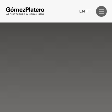
Gerenciamiento de Obra
EN
Diseño Interior
Comunicación Visual
Masterplan
Servicios
Anteproyecto
Arquitectura
Proyecto Ejecutivo
Urbanismo
Dirección de Obra
Gerenciamiento de Obra
Proyectos
Diseño Interior
Comunicación Visual
GP inside