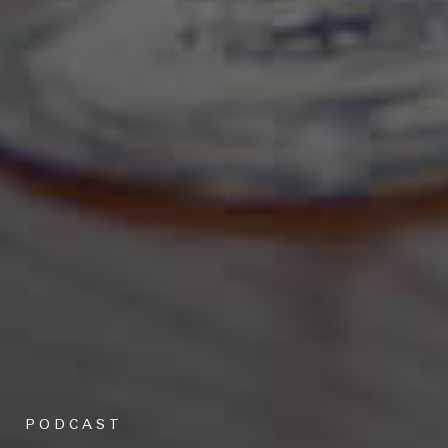
Sigamos en contacto
Contactanos
estudio@gomezplatero.com
Oficina Central
Montevideo, Uruguay
Av. Blanes Viale 6346
PODCAST
C.P. 11500
Oficina España
Madrid, España