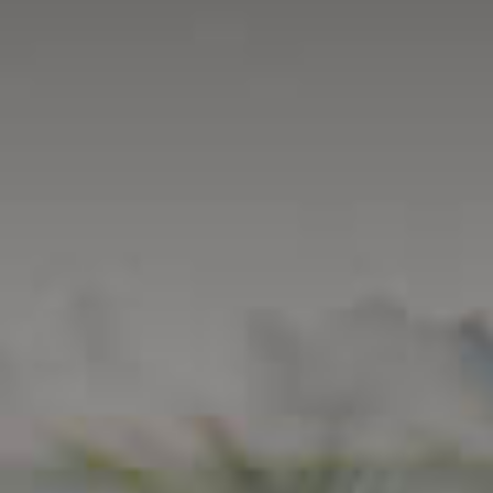
Noticias
Masterplan
Anteproyecto
Quiénes somos
Proyecto Ejecutivo
Trabaja con nosotros
Dirección de Obra
Contacto
Proyectos
GP inside
Noticias
Quiénes somos
Trabaja con nosotros
Contacto