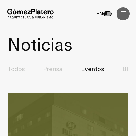
Gerenciamiento de Obra
EN
Diseño Interior
Comunicación Visual
Noticias
Masterplan
Servicios
Anteproyecto
Todos
Prensa
Eventos
Blog
Arquitectura
Proyecto Ejecutivo
Urbanismo
Dirección de Obra
Gerenciamiento de Obra
Proyectos
Diseño Interior
Comunicación Visual
GP inside