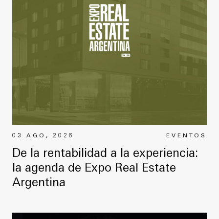
Noticias
Masterplan
Anteproyecto
Quiénes somos
Proyecto Ejecutivo
Trabaja con nosotros
Dirección de Obra
Contacto
Proyectos
GP inside
Noticias
03 AGO, 2026
EVENTOS
De la rentabilidad a la experiencia:
Quiénes somos
la agenda de Expo Real Estate
Argentina
Trabaja con nosotros
Contacto