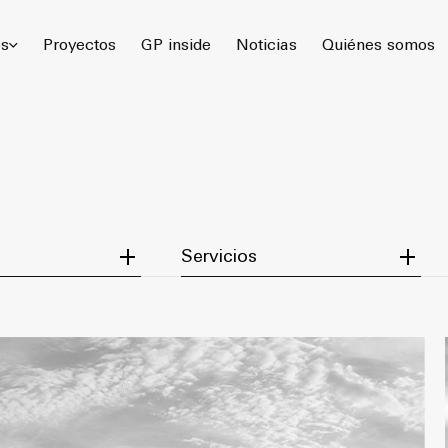
 Gómez Platero Arquitectura & Urbanismo. Todos los derechos rese
os
Proyectos
GP inside
Noticias
Quiénes somos
egory
Filter by Service
Servicios