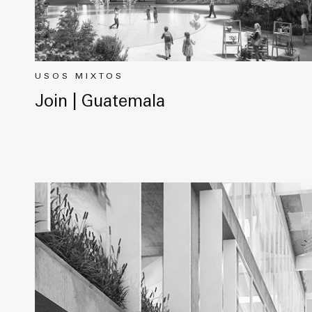
USOS MIXTOS
Join | Guatemala