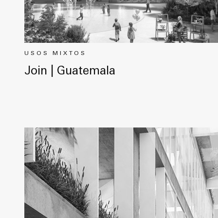
USOS MIXTOS
Join | Guatemala