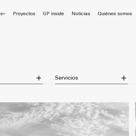
 Gómez Platero Arquitectura & Urbanismo. Todos los derechos rese
os
Proyectos
GP inside
Noticias
Quiénes somos
egory
Filter by Service
Servicios