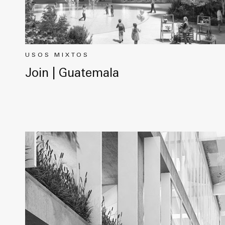
USOS MIXTOS
Join | Guatemala