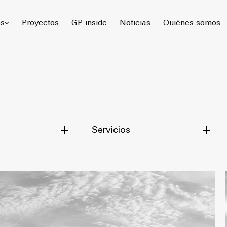
 Gómez Platero Arquitectura & Urbanismo. Todos los derechos rese
os
Proyectos
GP inside
Noticias
Quiénes somos
egory
Filter by Service
Servicios