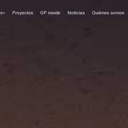
 Gómez Platero Arquitectura & Urbanismo. Todos los derechos rese
os
Proyectos
GP inside
Noticias
Quiénes somos