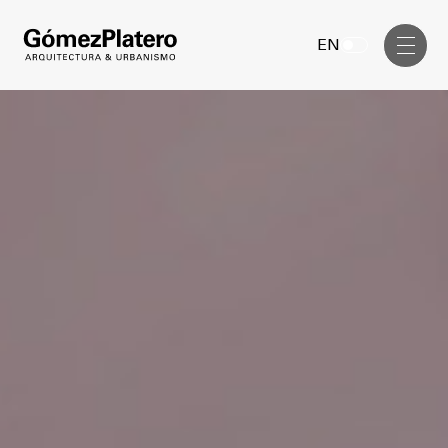
Gerenciamiento de Obra
EN
Diseño Interior
Comunicación Visual
Masterplan
Servicios
Anteproyecto
Arquitectura
Proyecto Ejecutivo
Urbanismo
Dirección de Obra
Gerenciamiento de Obra
Proyectos
Diseño Interior
Comunicación Visual
GP inside