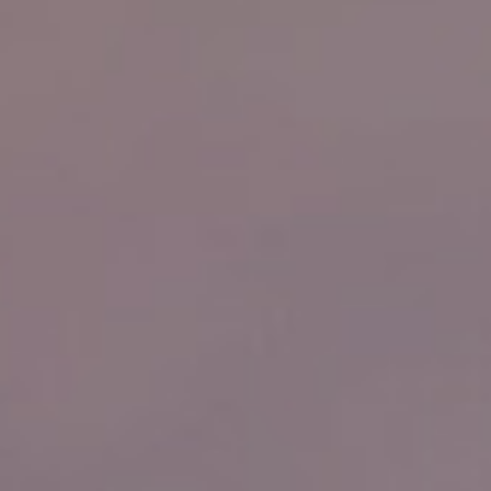
Noticias
Masterplan
Anteproyecto
Quiénes somos
Proyecto Ejecutivo
Trabaja con nosotros
Dirección de Obra
Contacto
Proyectos
GP inside
Noticias
Quiénes somos
Trabaja con nosotros
Contacto