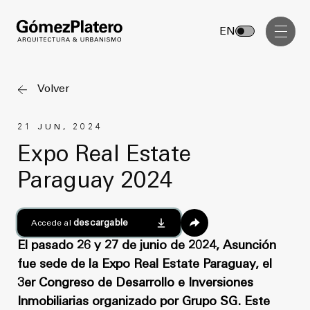
Gerenciamiento de Obra
EN
Diseño Interior
Comunicación Visual
Volver
Masterplan
21 JUN, 2024
Servicios
Anteproyecto
Expo Real Estate
Arquitectura
Paraguay 2024
Proyecto Ejecutivo
Urbanismo
Dirección de Obra
Gerenciamiento de Obra
descargable
Accede al
Proyectos
Diseño Interior
El pasado 26 y 27 de junio de 2024, Asunción
fue sede de la Expo Real Estate Paraguay, el
Comunicación Visual
GP inside
3er Congreso de Desarrollo e Inversiones
Inmobiliarias organizado por Grupo SG. Este