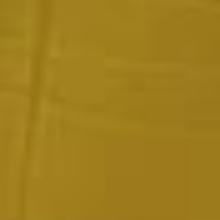
Contactanos
estudio@gomezplatero.com
Oficina Central
Montevideo, Uruguay
Av. Blanes Viale 6346
C.P. 11500
Oficina España
Madrid, España
Tel. (+598) 2604 4433
P.º de la Castellana, 77, Tetuán, 28046 Madrid, España
Tel. (+34) 611 870 700
WTC Montevideo
Free Zone, Uruguay
Dr. Luis Bonavita 11294, of. 103
C.P. 11300
Oficina Ecuador
Guayaquil, Ecuador
Tel. (+598) 2626 2322