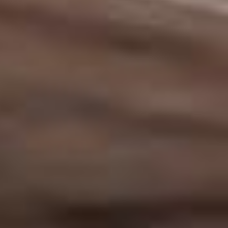
Noticias
Masterplan
Anteproyecto
Quiénes somos
Proyecto Ejecutivo
Trabaja con nosotros
Dirección de Obra
Contacto
Proyectos
GP inside
Noticias
Quiénes somos
Trabaja con nosotros
Contacto