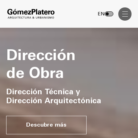
Gerenciamiento de Obra
EN
Diseño Interior
Comunicación Visual
Dirección
Masterplan
Servicios
Anteproyecto
de Obra
Arquitectura
Proyecto Ejecutivo
Urbanismo
Dirección Técnica y
Dirección de Obra
Gerenciamiento de Obra
Dirección Arquitectónica
Proyectos
Diseño Interior
Comunicación Visual
GP inside
Descubre más