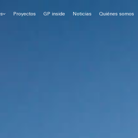
 Gómez Platero Arquitectura & Urbanismo. Todos los derechos rese
os
Proyectos
GP inside
Noticias
Quiénes somos