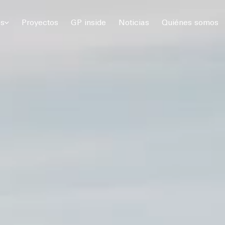
 Gómez Platero Arquitectura & Urbanismo. Todos los derechos rese
os
Proyectos
GP inside
Noticias
Quiénes somos