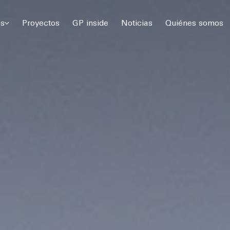
 Gómez Platero Arquitectura & Urbanismo. Todos los derechos rese
os
Proyectos
GP inside
Noticias
Quiénes somos