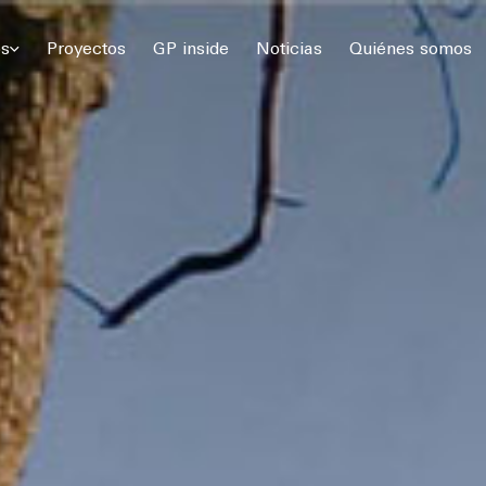
 Gómez Platero Arquitectura & Urbanismo. Todos los derechos rese
os
Proyectos
GP inside
Noticias
Quiénes somos