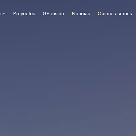
 Gómez Platero Arquitectura & Urbanismo. Todos los derechos rese
os
Proyectos
GP inside
Noticias
Quiénes somos