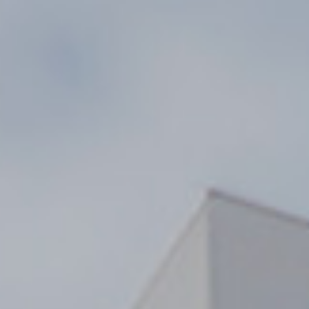
Noticias
Masterplan
Anteproyecto
Quiénes somos
Proyecto Ejecutivo
Trabaja con nosotros
Dirección de Obra
Contacto
Proyectos
GP inside
Noticias
Quiénes somos
Trabaja con nosotros
Contacto