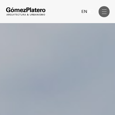
Gerenciamiento de Obra
EN
Diseño Interior
Comunicación Visual
Masterplan
Servicios
Anteproyecto
Arquitectura
Proyecto Ejecutivo
Urbanismo
Dirección de Obra
Gerenciamiento de Obra
Proyectos
Diseño Interior
Comunicación Visual
GP inside