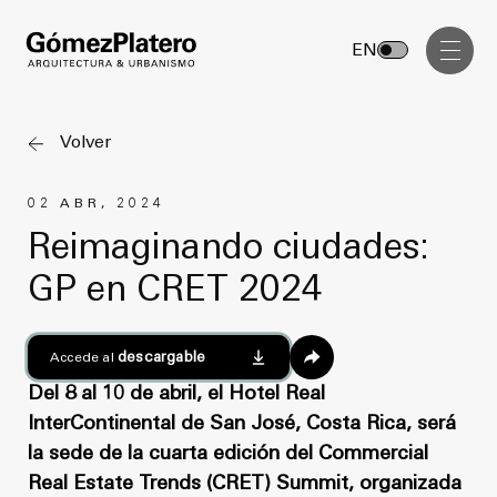
Gerenciamiento de Obra
EN
Diseño Interior
Comunicación Visual
Volver
Masterplan
02 ABR, 2024
Servicios
Anteproyecto
Reimaginando ciudades:
Arquitectura
GP en CRET 2024
Proyecto Ejecutivo
Urbanismo
Dirección de Obra
Gerenciamiento de Obra
descargable
Accede al
Proyectos
Diseño Interior
Del 8 al 10 de abril, el Hotel Real
InterContinental de San José, Costa Rica, será
Comunicación Visual
GP inside
la sede de la cuarta edición del Commercial
Real Estate Trends (CRET) Summit, organizada