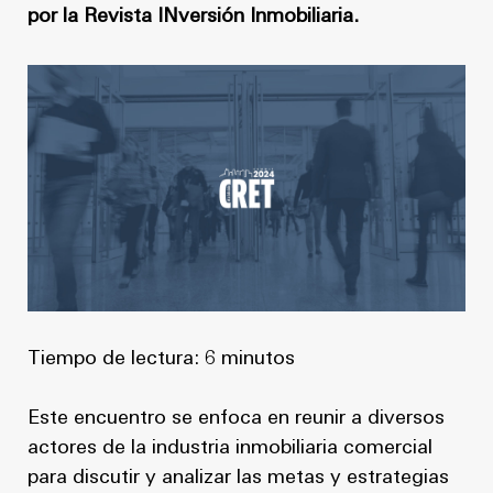
Noticias
Masterplan
por la Revista INversión Inmobiliaria.
Anteproyecto
Quiénes somos
Proyecto Ejecutivo
Trabaja con nosotros
Dirección de Obra
Contacto
Proyectos
GP inside
Noticias
Tiempo de lectura: 6 minutos
Quiénes somos
Este encuentro se enfoca en reunir a diversos
Trabaja con nosotros
actores de la industria inmobiliaria comercial
para discutir y analizar las metas y estrategias
Contacto