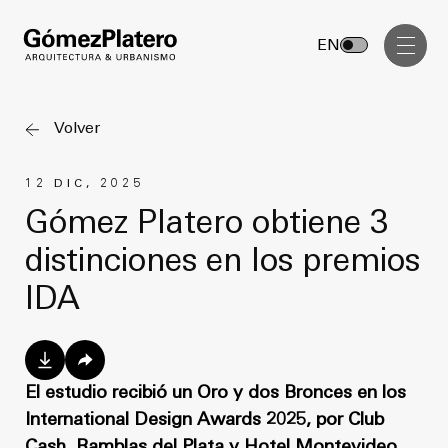
Gerenciamiento de Obra
EN
Diseño Interior
Comunicación Visual
Volver
Masterplan
12 DIC, 2025
Servicios
Anteproyecto
Gómez Platero obtiene 3
Arquitectura
distinciones en los premios
Proyecto Ejecutivo
Urbanismo
IDA
Dirección de Obra
Gerenciamiento de Obra
Proyectos
Diseño Interior
Comunicación Visual
El estudio recibió un Oro y dos Bronces en los
GP inside
International Design Awards 2025, por Club
Cash, Ramblas del Plata y Hotel Montevideo,