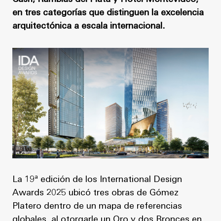
Noticias
Masterplan
en tres categorías que distinguen la excelencia
Anteproyecto
Quiénes somos
arquitectónica a escala internacional.
Proyecto Ejecutivo
Trabaja con nosotros
Dirección de Obra
Contacto
Proyectos
GP inside
Noticias
Quiénes somos
La 19ª edición de los International Design
Trabaja con nosotros
Awards 2025 ubicó tres obras de Gómez
Platero dentro de un mapa de referencias
Contacto
globales, al otorgarle un Oro y dos Bronces en