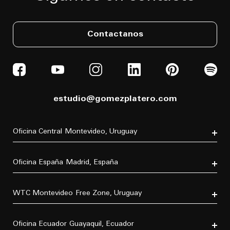
Contactanos
estudio@gomezplatero.com
Oficina Central
Montevideo, Uruguay
Av. Blanes Viale 6346
C.P. 11500
Oficina España
Madrid, España
Tel. (+598) 2604 4433
P.º de la Castellana, 77, Tetuán, 28046 Madrid, España
Tel. (+34) 611 870 700
WTC Montevideo
Free Zone, Uruguay
Dr. Luis Bonavita 11294, of. 103
C.P. 11300
Oficina Ecuador
Guayaquil, Ecuador
Tel. (+598) 2626 2322