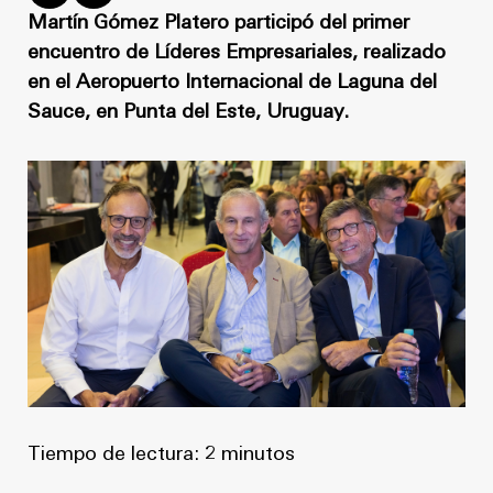
Noticias
Masterplan
Martín Gómez Platero participó del primer
encuentro de Líderes Empresariales, realizado
Anteproyecto
Quiénes somos
en el Aeropuerto Internacional de Laguna del
Proyecto Ejecutivo
Sauce, en Punta del Este, Uruguay.
Trabaja con nosotros
Dirección de Obra
Contacto
Proyectos
GP inside
Noticias
Quiénes somos
Trabaja con nosotros
Tiempo de lectura: 2 minutos
Contacto