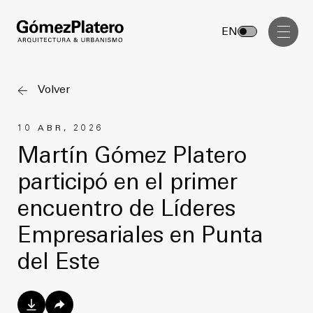
Gerenciamiento de Obra
EN
Diseño Interior
Comunicación Visual
Volver
Masterplan
10 ABR, 2026
Servicios
Anteproyecto
Martín Gómez Platero
Arquitectura
participó en el primer
Proyecto Ejecutivo
Urbanismo
encuentro de Líderes
Dirección de Obra
Gerenciamiento de Obra
Empresariales en Punta
Proyectos
Diseño Interior
del Este
Comunicación Visual
GP inside