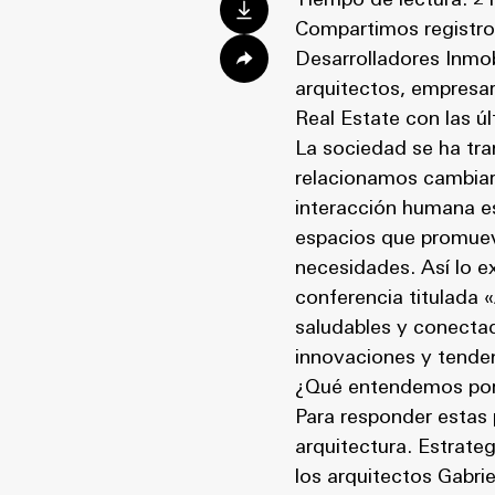
Tiempo de lectura: 2
Compartimos registro 
Desarrolladores Inmobi
arquitectos, empresar
Real Estate con las ú
La sociedad se ha tra
relacionamos cambiaro
interacción humana es 
espacios que promueva
necesidades. Así lo e
conferencia titulada 
saludables y conectad
innovaciones y tenden
¿Qué entendemos por n
Para responder estas 
arquitectura. Estrate
los arquitectos Gabri