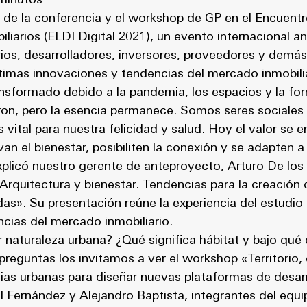
 minutos
de la conferencia y el workshop de GP en el Encuentr
liarios (ELDI Digital 2021), un evento internacional a
ios, desarrolladores, inversores, proveedores y demás
ltimas innovaciones y tendencias del mercado inmobilia
nsformado debido a la pandemia, los espacios y la fo
n, pero la esencia permanece. Somos seres sociales p
vital para nuestra felicidad y salud. Hoy el valor se 
n el bienestar, posibiliten la conexión y se adapten a
xplicó nuestro gerente de anteproyecto, Arturo De los
«Arquitectura y bienestar. Tendencias para la creació
as». Su presentación reúne la experiencia del estudio 
cias del mercado inmobiliario.
aturaleza urbana? ¿Qué significa hábitat y bajo qué 
preguntas los invitamos a ver el workshop «Territorio
gias urbanas para diseñar nuevas plataformas de desar
el Fernández y Alejandro Baptista, integrantes del eq