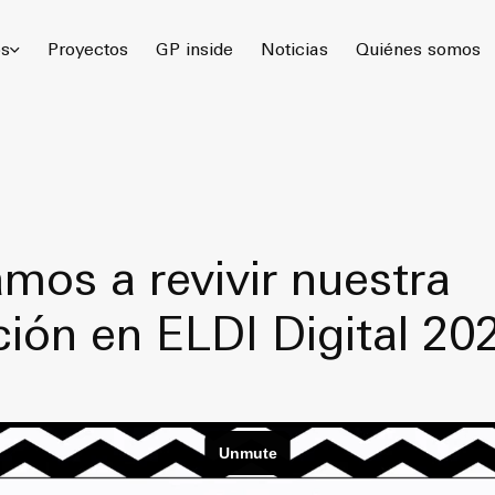
 Gómez Platero Arquitectura & Urbanismo. Todos los derechos rese
os
Proyectos
GP inside
Noticias
Quiénes somos
amos a revivir nuestra
ción en ELDI Digital 20