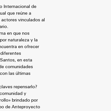
o Internacional de
nual que reúne a
 actores vinculados al
rio.
rma en que nos
or naturaleza y la
encuentra en ofrecer
 diferentes
 Santos, en esta
n de comunidades
con las últimas
claves repensarlo?
, comunidad y
rollo» brindado por
uipo de Anteproyecto