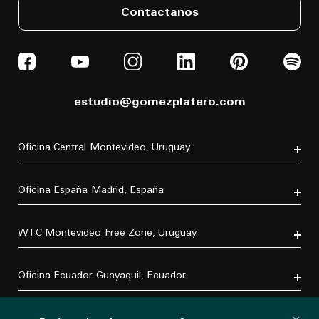
Contactanos
estudio@gomezplatero.com
Oficina Central
Montevideo, Uruguay
Av. Blanes Viale 6346
C.P. 11500
Oficina España
Madrid, España
Tel. (+598) 2604 4433
P.º de la Castellana, 77, Tetuán, 28046 Madrid, España
Tel. (+34) 611 870 700
WTC Montevideo
Free Zone, Uruguay
Dr. Luis Bonavita 11294, of. 103
C.P. 11300
Oficina Ecuador
Guayaquil, Ecuador
Tel. (+598) 2626 2322
×
Villa B5 Vía a Samborondón km 7.5
¿Estás evaluando un proyecto?
Urbanización Entre Lagos
Oficina México
CDMX, México