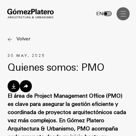
Gerenciamiento de Obra
EN
Diseño Interior
Comunicación Visual
Volver
Masterplan
30 MAY, 2025
Servicios
Anteproyecto
Quienes somos: PMO
Arquitectura
Proyecto Ejecutivo
Urbanismo
Dirección de Obra
Gerenciamiento de Obra
El área de Project Management Office (PMO)
es clave para asegurar la gestión eficiente y
Proyectos
Diseño Interior
coordinada de proyectos arquitectónicos cada
Comunicación Visual
GP inside
vez más complejos. En Gómez Platero
Arquitectura & Urbanismo, PMO acompaña