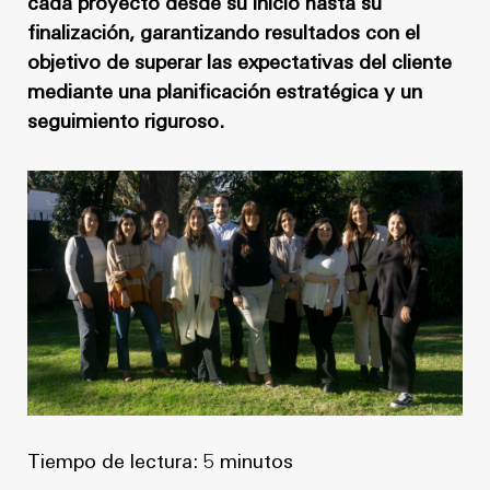
Noticias
cada proyecto desde su inicio hasta su
Masterplan
finalización, garantizando resultados con el
Anteproyecto
Quiénes somos
objetivo de superar las expectativas del cliente
mediante una planificación estratégica y un
Proyecto Ejecutivo
Trabaja con nosotros
seguimiento riguroso.
Dirección de Obra
Contacto
Proyectos
GP inside
Noticias
Quiénes somos
Trabaja con nosotros
Tiempo de lectura: 5 minutos
Contacto