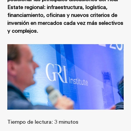
Noticias
Masterplan
Estate regional: infraestructura, logística,
Anteproyecto
Quiénes somos
financiamiento, oficinas y nuevos criterios de
inversión en mercados cada vez más selectivos
Proyecto Ejecutivo
Trabaja con nosotros
y complejos.
Dirección de Obra
Contacto
Proyectos
GP inside
Noticias
Quiénes somos
Trabaja con nosotros
Tiempo de lectura: 3 minutos
Contacto