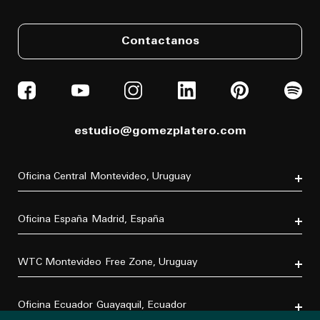
Contactanos
estudio@gomezplatero.com
Oficina Central
Montevideo, Uruguay
Av. Blanes Viale 6346
C.P. 11500
Oficina España
Madrid, España
Tel. (+598) 2604 4433
P.º de la Castellana, 77, Tetuán, 28046 Madrid, España
Tel. (+34) 611 870 700
WTC Montevideo
Free Zone, Uruguay
Dr. Luis Bonavita 11294, of. 103
C.P. 11300
Oficina Ecuador
Guayaquil, Ecuador
Tel. (+598) 2626 2322