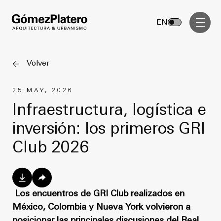
Gerenciamiento de Obra
EN
Diseño Interior
Comunicación Visual
Volver
Masterplan
25 MAY, 2026
Servicios
Anteproyecto
Infraestructura, logística e
Arquitectura
inversión: los primeros GRI
Proyecto Ejecutivo
Urbanismo
Club 2026
Dirección de Obra
Gerenciamiento de Obra
Proyectos
Diseño Interior
Comunicación Visual
Los encuentros de GRI Club realizados en
GP inside
México, Colombia y Nueva York volvieron a
posicionar las principales discusiones del Real