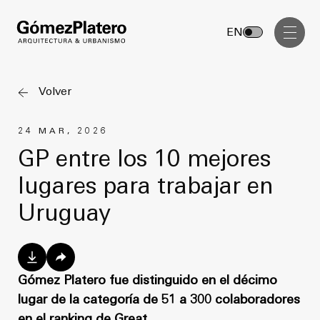
Gerenciamiento de Obra
EN
Diseño Interior
Comunicación Visual
Volver
Masterplan
24 MAR, 2026
Servicios
Anteproyecto
GP entre los 10 mejores
Arquitectura
lugares para trabajar en
Proyecto Ejecutivo
Urbanismo
Uruguay
Dirección de Obra
Gerenciamiento de Obra
Proyectos
Diseño Interior
Comunicación Visual
Gómez Platero fue distinguido en el décimo
GP inside
lugar de la categoría de 51 a 300 colaboradores
en el ranking de Great