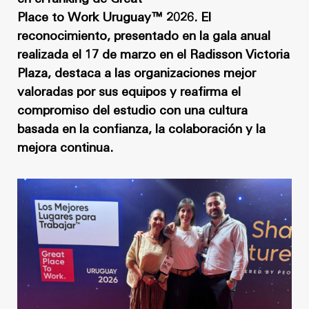
Noticias
Masterplan
Place to Work Uruguay™ 2026. El
Anteproyecto
Quiénes somos
reconocimiento, presentado en la gala anual
realizada el 17 de marzo en el Radisson Victoria
Proyecto Ejecutivo
Trabaja con nosotros
Plaza, destaca a las organizaciones mejor
Dirección de Obra
valoradas por sus equipos y reafirma el
Contacto
compromiso del estudio con una cultura
Proyectos
basada en la confianza, la colaboración y la
mejora continua.
GP inside
Noticias
Quiénes somos
Trabaja con nosotros
Contacto