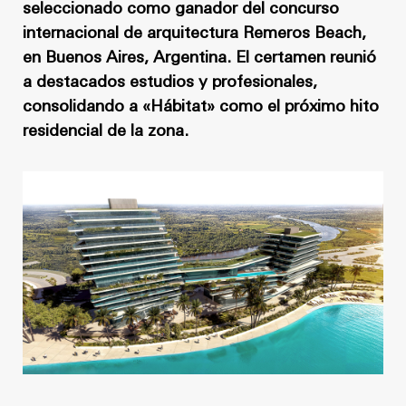
Noticias
Masterplan
seleccionado como ganador del concurso
internacional de arquitectura Remeros Beach,
Anteproyecto
Quiénes somos
en Buenos Aires, Argentina. El certamen reunió
Proyecto Ejecutivo
a destacados estudios y profesionales,
Trabaja con nosotros
consolidando a «Hábitat» como el próximo hito
Dirección de Obra
residencial de la zona.
Contacto
Proyectos
GP inside
Noticias
Quiénes somos
Trabaja con nosotros
Contacto