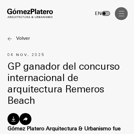
Gerenciamiento de Obra
EN
Diseño Interior
Comunicación Visual
Volver
Masterplan
04 NOV, 2025
Servicios
Anteproyecto
GP ganador del concurso
Arquitectura
internacional de
Proyecto Ejecutivo
Urbanismo
arquitectura Remeros
Dirección de Obra
Gerenciamiento de Obra
Beach
Proyectos
Diseño Interior
Comunicación Visual
GP inside
Gómez Platero Arquitectura & Urbanismo fue