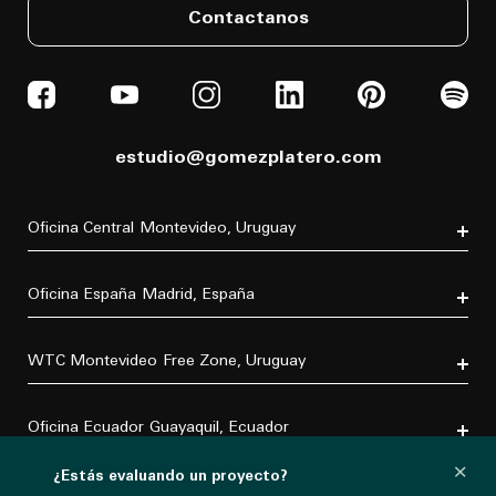
Contactanos
estudio@gomezplatero.com
Oficina Central
Montevideo, Uruguay
Av. Blanes Viale 6346
C.P. 11500
Oficina España
Madrid, España
Tel. (+598) 2604 4433
P.º de la Castellana, 77, Tetuán, 28046 Madrid, España
Tel. (+34) 611 870 700
WTC Montevideo
Free Zone, Uruguay
Dr. Luis Bonavita 11294, of. 103
C.P. 11300
Oficina Ecuador
Guayaquil, Ecuador
Tel. (+598) 2626 2322
×
Villa B5 Vía a Samborondón km 7.5
¿Estás evaluando un proyecto?
Urbanización Entre Lagos
Oficina México
CDMX, México