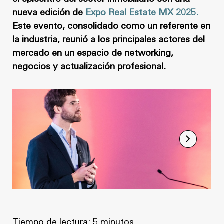
Noticias
Masterplan
nueva edición de
Expo Real Estate MX 2025.
Anteproyecto
Quiénes somos
Este evento, consolidado como un referente en
la industria, reunió a los principales actores del
Proyecto Ejecutivo
Trabaja con nosotros
mercado en un espacio de networking,
Dirección de Obra
negocios y actualización profesional.
Contacto
Proyectos
GP inside
Noticias
Quiénes somos
Trabaja con nosotros
Contacto
Tiempo de lectura:
5 minutos.