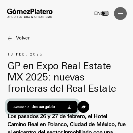
Gerenciamiento de Obra
EN
Diseño Interior
Comunicación Visual
Volver
Masterplan
18 FEB, 2025
Servicios
Anteproyecto
GP en Expo Real Estate
Arquitectura
MX 2025: nuevas
Proyecto Ejecutivo
Urbanismo
fronteras del Real Estate
Dirección de Obra
Gerenciamiento de Obra
Proyectos
Diseño Interior
descargable
Accede al
Comunicación Visual
Los pasados 26 y 27 de febrero, el Hotel
GP inside
Camino Real en Polanco, Ciudad de México, fue
el epicentro del sector inmobiliario con una