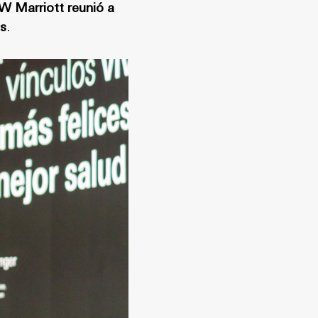
W Marriott reunió a
es
.