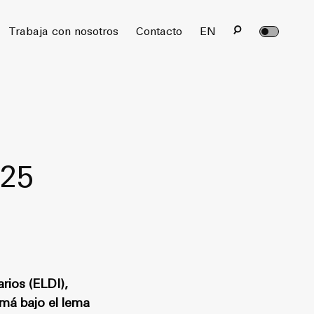
rvados.
Trabaja con nosotros
Contacto
EN
025
rios (ELDI),
amá bajo el lema