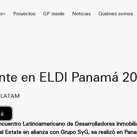
 Gómez Platero Arquitectura & Urbanismo. Todos los derechos rese
os
Proyectos
GP inside
Noticias
Quiénes somos
nte en ELDI Panamá 2
n LATAM
ncuentro Latinoamericano de Desarrolladores Inmobilia
l Estate en alianza con Grupo SyG, se realizó en Pan