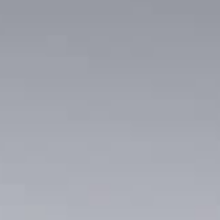
Noticias
Masterplan
Anteproyecto
Quiénes somos
Proyecto Ejecutivo
Trabaja con nosotros
Dirección de Obra
Contacto
Proyectos
GP inside
Noticias
Quiénes somos
Trabaja con nosotros
Contacto