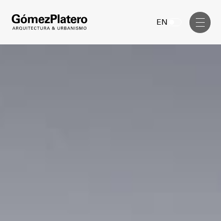
Gerenciamiento de Obra
EN
Diseño Interior
Comunicación Visual
Masterplan
Servicios
Anteproyecto
Arquitectura
Proyecto Ejecutivo
Urbanismo
Dirección de Obra
Gerenciamiento de Obra
Proyectos
Diseño Interior
Comunicación Visual
GP inside