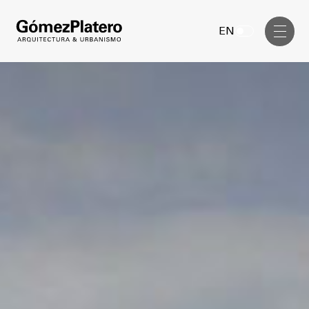
Gerenciamiento de Obra
EN
Diseño Interior
Comunicación Visual
Masterplan
Servicios
Anteproyecto
Arquitectura
Proyecto Ejecutivo
Urbanismo
Dirección de Obra
Gerenciamiento de Obra
Proyectos
Diseño Interior
Comunicación Visual
GP inside