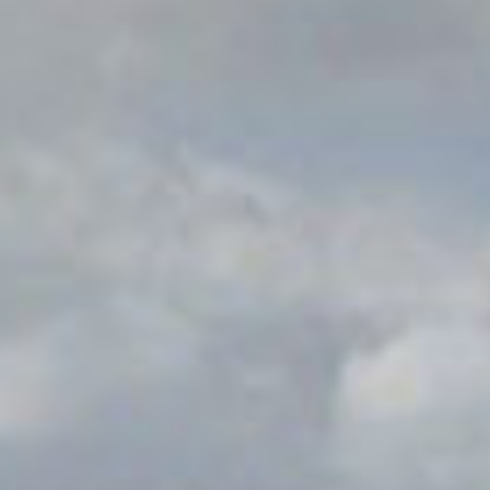
Noticias
Masterplan
Anteproyecto
Quiénes somos
Proyecto Ejecutivo
Trabaja con nosotros
Dirección de Obra
Contacto
Proyectos
GP inside
Noticias
Quiénes somos
Trabaja con nosotros
Contacto