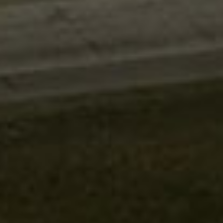
Sigamos en contacto
Contactanos
estudio@gomezplatero.com
Oficina Central
Montevideo, Uruguay