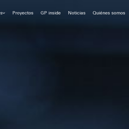
 Gómez Platero Arquitectura & Urbanismo. Todos los derechos rese
os
Proyectos
GP inside
Noticias
Quiénes somos