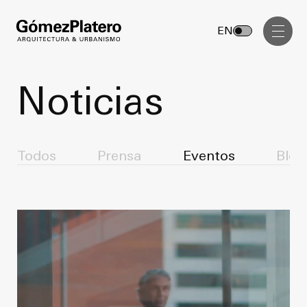
Gerenciamiento de Obra
EN
Diseño Interior
Comunicación Visual
Noticias
Masterplan
Servicios
Anteproyecto
Todos
Prensa
Eventos
Blog
Arquitectura
Proyecto Ejecutivo
Urbanismo
Dirección de Obra
Gerenciamiento de Obra
Proyectos
Diseño Interior
Comunicación Visual
GP inside